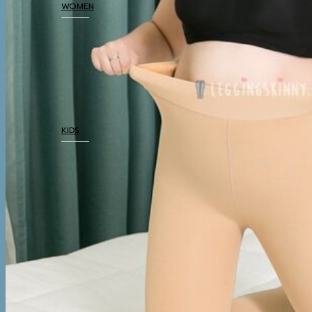
WOMEN
COATS
TOP
BOTTOM
DRESSES & AIRPORT
LOOKS
THERMAL UNDERWEAR
KIDS
COATS
TOP
BOTTOM
SETS & AIRPORT LOOKS
THERMAL UNDERWEAR
WINTER ACCESSORIES
BOOTS
BOOTS
WINTER ACCESSORIES
TRAVEL ESSENTIALS