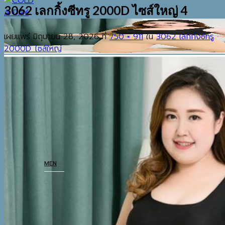
3062 เลกกิ้งซีทรู 2000D ไซส์ใหญ่ 4
เผยแพร่
มิถุนายน 28, 2026
ที่
750 × 911
ใน
3062 เลกกิ้งซีทรู
2000D ไซส์ใหญ่
EST.2013
เมนู
ค้นหา:
HOME
SHOP
MEN
COATS
TOP
BOTTOM
THERMAL UNDERWEAR