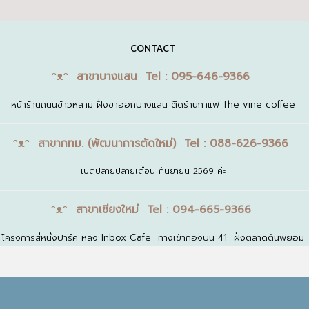
CONTACT
ᵔᴥᵔ สาขาบางแสน Tel : 095-646-9366
หน้าร้านถนนข้าวหลาม ฝั่งขาออกบางแสน ติดร้านกาแฟ The vine coffee
ᵔᴥᵔ สาขากทม. (พัฒนาการตัดใหม่) Tel : 088-626-9366
เปิดปลายปลายเดือน กันยายน 2569 ค่ะ
ᵔᴥᵔ สาขาเชียงใหม่ Tel : 094-665-9366
โครงการสี่หนึ่งปาร์ค หลัง Inbox Cafe ทางเข้ากองบิน 41 ฝั่งตลาดต้นพยอม