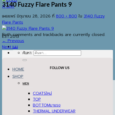
3140 Fuzzy Flare Pants 9
เผยแพร่
มิถุนายน 28, 2026
ที่
800 × 800
ใน
3140 Fuzzy
Flare Pants
Both comments and trackbacks are currently closed.
EST.2013
←
Previous
เมนู
Next
→
ค้นหา:
FOLLOW US
HOME
SHOP
MEN
COATS
TOP
BOTTOM
THERMAL UNDERWEAR