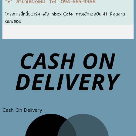
ᵔᴥᵔ สาขาเชียงใหม่ Tel : 094-665-9366
โครงการสี่หนึ่งปาร์ค หลัง Inbox Cafe ทางเข้ากองบิน 41 ฝั่งตลาด
ต้นพยอม
Cash On Delivery