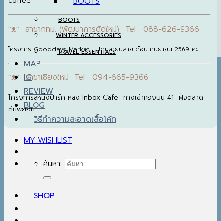
coffee
BOOTS
WINTER ACCESSORIES
ᵔᴥᵔ สาขากทม. (พัฒนาการตัดใหม่) Tel : 088-626-9366
TRAVEL ESSENTIALS
MAP
โครงการ Gooddays Market เปิดปลายปลายเดือน กันยายน 2569 ค่ะ
IG
REVIEW
ᵔᴥᵔ สาขาเชียงใหม่ Tel : 094-665-9366
BLOG
โครงการสี่หนึ่งปาร์ค หลัง Inbox Cafe ทางเข้ากองบิน 41 ฝั่งตลาด
วิธีทำความสะอาดเสื้อโค้ท
ต้นพยอม
MY WISHLIST
ค้นหา:
SHOP