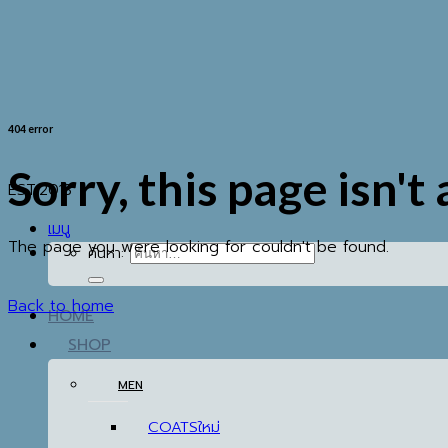
404 error
Sorry, this page isn't
EST.2013
เมนู
The page you were looking for couldn't be found.
ค้นหา:
Back to home
HOME
SHOP
MEN
COATS