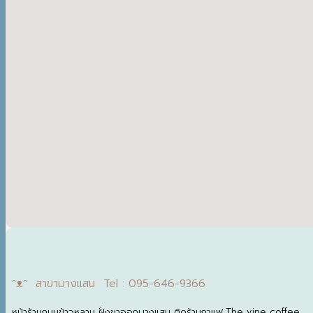
ᵔᴥᵔ สาขาบางแสน Tel : 095-646-9366
หน้าร้านถนนข้าวหลาม ฝั่งขาออกบางแสน ติดร้านกาแฟ The vine coffee