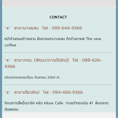
CONTACT
ᵔᴥᵔ สาขาบางแสน Tel : 095-646-9366
หน้าร้านถนนข้าวหลาม ฝั่งขาออกบางแสน ติดร้านกาแฟ The vine
coffee
ᵔᴥᵔ สาขากทม. (พัฒนาการตัดใหม่) Tel : 088-626-
9366
เปิดปลายปลายเดือน กันยายน 2569 ค่ะ
ᵔᴥᵔ สาขาเชียงใหม่ Tel : 094-665-9366
โครงการสี่หนึ่งปาร์ค หลัง Inbox Cafe ทางเข้ากองบิน 41 ฝั่งตลาด
ต้นพยอม