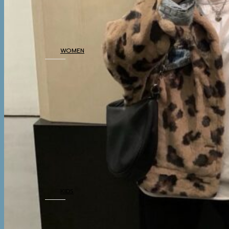
THERMAL UNDERWEAR
WOMEN
COATS
TOP
BOTTOM
DRESSES & AIRPORT
LOOKS
THERMAL
UNDERWEAR
KIDS
COATS
TOP