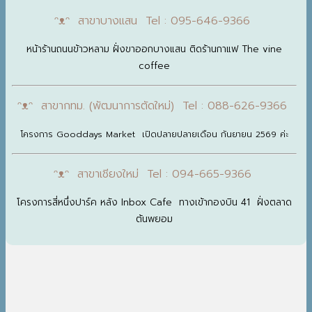
ᵔᴥᵔ สาขาบางแสน Tel : 095-646-9366
หน้าร้านถนนข้าวหลาม ฝั่งขาออกบางแสน ติดร้านกาแฟ The vine
coffee
ᵔᴥᵔ สาขากทม. (พัฒนาการตัดใหม่) Tel : 088-626-9366
โครงการ Gooddays Market เปิดปลายปลายเดือน กันยายน 2569 ค่ะ
ᵔᴥᵔ สาขาเชียงใหม่ Tel : 094-665-9366
โครงการสี่หนึ่งปาร์ค หลัง Inbox Cafe ทางเข้ากองบิน 41 ฝั่งตลาด
ต้นพยอม