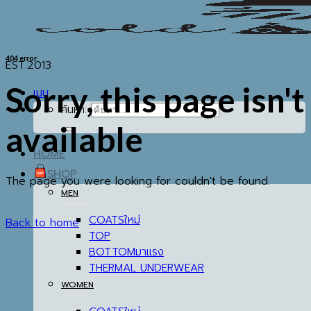
404 error
EST.2013
Sorry, this page isn't
เมนู
ค้นหา:
available
HOME
SHOP
The page you were looking for couldn't be found.
MEN
COATS
Back to home
TOP
BOTTOM
THERMAL UNDERWEAR
WOMEN