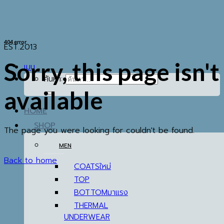
404 error
EST.2013
Sorry, this page isn't
เมนู
ค้นหา:
available
HOME
SHOP
The page you were looking for couldn't be found.
MEN
Back to home
COATS
TOP
BOTTOM
THERMAL
UNDERWEAR