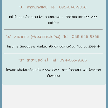
ᵔᴥᵔ สาขาบางแสน Tel : 095-646-9366
หน้าร้านถนนข้าวหลาม ฝั่งขาออกบางแสน ติดร้านกาแฟ The vine
coffee
ᵔᴥᵔ สาขากทม. (พัฒนาการตัดใหม่) Tel : 088-626-9366
โครงการ Gooddays Market เปิดปลายปลายเดือน กันยายน 2569 ค่ะ
ᵔᴥᵔ สาขาเชียงใหม่ Tel : 094-665-9366
โครงการสี่หนึ่งปาร์ค หลัง Inbox Cafe ทางเข้ากองบิน 41 ฝั่งตลาด
ต้นพยอม