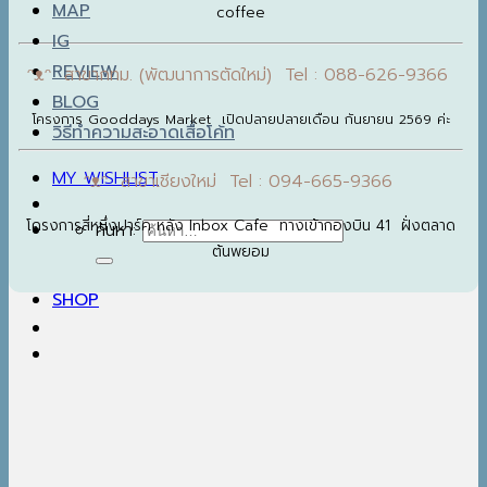
MAP
coffee
IG
REVIEW
ᵔᴥᵔ สาขากทม. (พัฒนาการตัดใหม่) Tel : 088-626-9366
BLOG
โครงการ Gooddays Market เปิดปลายปลายเดือน กันยายน 2569 ค่ะ
วิธีทำความสะอาดเสื้อโค้ท
MY WISHLIST
ᵔᴥᵔ สาขาเชียงใหม่ Tel : 094-665-9366
โครงการสี่หนึ่งปาร์ค หลัง Inbox Cafe ทางเข้ากองบิน 41 ฝั่งตลาด
ค้นหา:
ต้นพยอม
SHOP