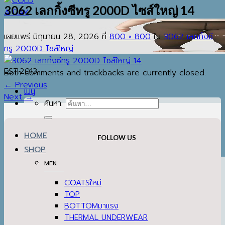
3062 เลกกิ้งซีทรู 2000D ไซส์ใหญ่ 14
เผยแพร่
มิถุนายน 28, 2026
ที่
800 × 800
ใน
3062 เลกกิ้งซี
ทรู 2000D ไซส์ใหญ่
EST.2013
Both comments and trackbacks are currently closed.
←
Previous
เมนู
Next
→
ค้นหา:
HOME
FOLLOW US
SHOP
MEN
COATS
TOP
BOTTOM
THERMAL UNDERWEAR