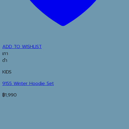
ADD TO WISHLIST
เทา
ดำ
KIDS
9155 Winter Hoodie Set
฿
1,990