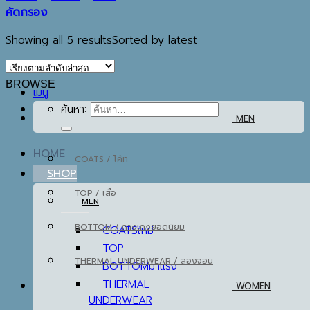
คัดกรอง
Showing all 5 results
Sorted by latest
EST.2013
BROWSE
เมนู
ค้นหา:
MEN
HOME
COATS / โค้ท
SHOP
TOP / เสื้อ
MEN
BOTTOM / กางเกง
COATS
TOP
THERMAL UNDERWEAR / ลองจอน
BOTTOM
THERMAL
WOMEN
UNDERWEAR