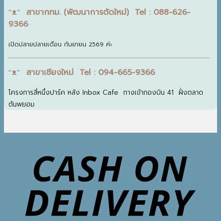
ᵔᴥᵔ สาขากทม. (พัฒนาการตัดใหม่) Tel : 088-626-
9366
เปิดปลายปลายเดือน กันยายน 2569 ค่ะ
ᵔᴥᵔ สาขาเชียงใหม่ Tel : 094-665-9366
โครงการสี่หนึ่งปาร์ค หลัง Inbox Cafe ทางเข้ากองบิน 41 ฝั่งตลาด
ต้นพยอม