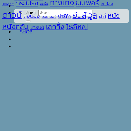
กางเกง
ขนเฟอร์
กระโปรง
คนท้อง
Tweed
กันลื่น
ดาวน์
วูล
ค้นหา:
ยีนส์
หนัง
ถุงน่อง
สกี
ปาร์ก้า
บอมเบอร์
หนังกลับ
เลกกิ้ง
ไซส์ใหญ่
เทรนช์
SHOP