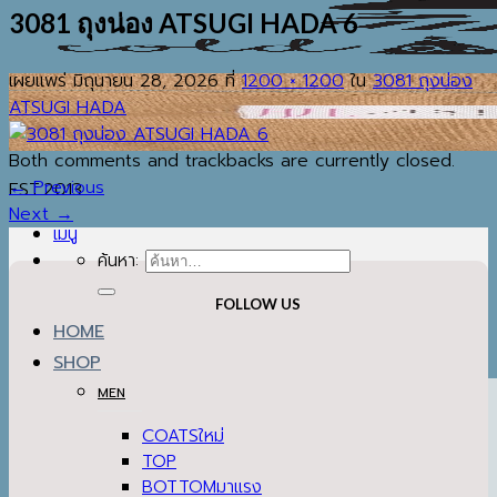
3081 ถุงน่อง ATSUGI HADA 6
เผยแพร่
มิถุนายน 28, 2026
ที่
1200 × 1200
ใน
3081 ถุงน่อง
ATSUGI HADA
Both comments and trackbacks are currently closed.
←
Previous
EST.2013
Next
→
เมนู
ค้นหา:
FOLLOW US
HOME
SHOP
MEN
COATS
TOP
BOTTOM