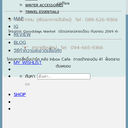
coffee
WINTER ACCESSORIES
TRAVEL ESSENTIALS
MAP
ᵔᴥᵔ สาขากทม. (พัฒนาการตัดใหม่) Tel : 088-626-9366
IG
โครงการ Gooddays Market เปิดปลายปลายเดือน กันยายน 2569 ค่ะ
REVIEW
BLOG
ᵔᴥᵔ สาขาเชียงใหม่ Tel : 094-665-9366
วิธีทำความสะอาดเสื้อโค้ท
โครงการสี่หนึ่งปาร์ค หลัง Inbox Cafe ทางเข้ากองบิน 41 ฝั่งตลาด
MY WISHLIST
ต้นพยอม
ค้นหา:
SHOP