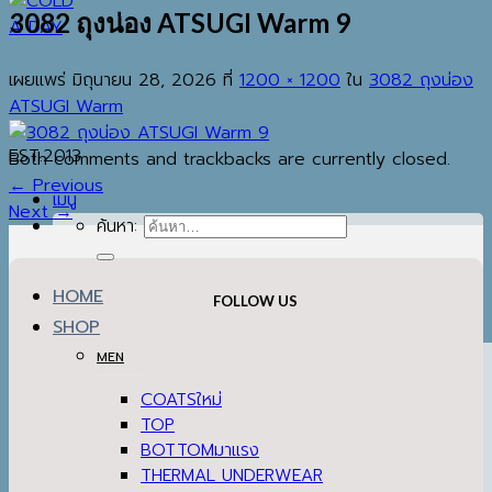
3082 ถุงน่อง ATSUGI Warm 9
เผยแพร่
มิถุนายน 28, 2026
ที่
1200 × 1200
ใน
3082 ถุงน่อง
ATSUGI Warm
EST.2013
Both comments and trackbacks are currently closed.
←
Previous
เมนู
Next
→
ค้นหา:
HOME
FOLLOW US
SHOP
MEN
COATS
TOP
BOTTOM
THERMAL UNDERWEAR