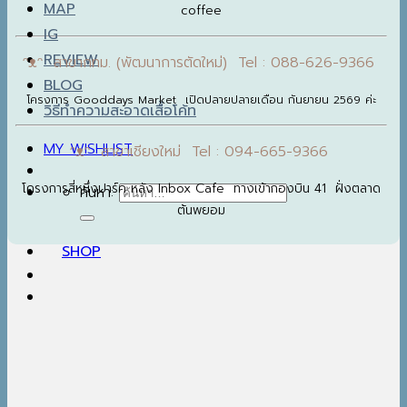
MAP
coffee
IG
REVIEW
ᵔᴥᵔ สาขากทม. (พัฒนาการตัดใหม่) Tel : 088-626-9366
BLOG
โครงการ Gooddays Market เปิดปลายปลายเดือน กันยายน 2569 ค่ะ
วิธีทำความสะอาดเสื้อโค้ท
MY WISHLIST
ᵔᴥᵔ สาขาเชียงใหม่ Tel : 094-665-9366
โครงการสี่หนึ่งปาร์ค หลัง Inbox Cafe ทางเข้ากองบิน 41 ฝั่งตลาด
ค้นหา:
ต้นพยอม
SHOP