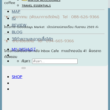
WINTER ACCESSORIES
coffee
TRAVEL ESSENTIALS
MAP
ᵔᴥᵔ สาขากทม. (พัฒนาการตัดใหม่) Tel : 088-626-9366
IG
REVIEW
โครงการ Gooddays Market เปิดปลายปลายเดือน กันยายน 2569 ค่ะ
BLOG
วิธีทำความสะอาดเสื้อโค้ท
ᵔᴥᵔ สาขาเชียงใหม่ Tel : 094-665-9366
MY WISHLIST
โครงการสี่หนึ่งปาร์ค หลัง Inbox Cafe ทางเข้ากองบิน 41 ฝั่งตลาด
ต้นพยอม
ค้นหา:
SHOP