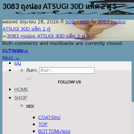
3083 ถุงน่อง ATSUGI 30D แพ็ค 2 คู่ 5
เผยแพร่
มิถุนายน 28, 2026
ที่
600 × 600
ใน
3083 ถุงน่อง
ATSUGI 30D แพ็ค 2 คู่
Both comments and trackbacks are currently closed.
←
Previous
EST.2013
Next
→
เมนู
ค้นหา:
FOLLOW US
HOME
SHOP
MEN
COATS
TOP
BOTTOM