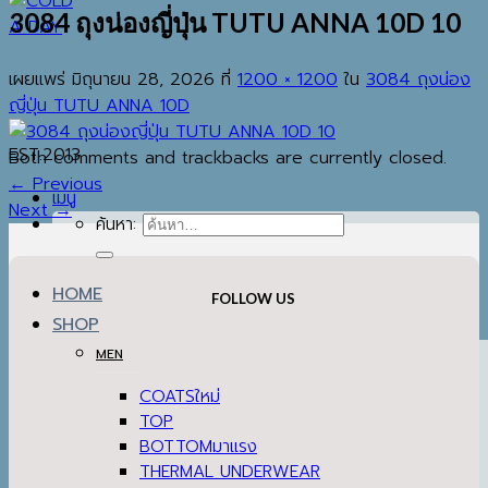
3084 ถุงน่องญี่ปุ่น TUTU ANNA 10D 10
เผยแพร่
มิถุนายน 28, 2026
ที่
1200 × 1200
ใน
3084 ถุงน่อง
ญี่ปุ่น TUTU ANNA 10D
EST.2013
Both comments and trackbacks are currently closed.
←
Previous
เมนู
Next
→
ค้นหา:
HOME
FOLLOW US
SHOP
MEN
COATS
TOP
BOTTOM
THERMAL UNDERWEAR