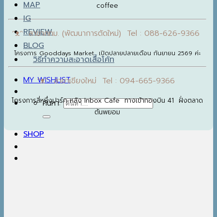
MAP
coffee
IG
REVIEW
ᵔᴥᵔ สาขากทม. (พัฒนาการตัดใหม่) Tel : 088-626-9366
BLOG
โครงการ Gooddays Market เปิดปลายปลายเดือน กันยายน 2569 ค่ะ
วิธีทำความสะอาดเสื้อโค้ท
MY WISHLIST
ᵔᴥᵔ สาขาเชียงใหม่ Tel : 094-665-9366
โครงการสี่หนึ่งปาร์ค หลัง Inbox Cafe ทางเข้ากองบิน 41 ฝั่งตลาด
ค้นหา:
ต้นพยอม
SHOP