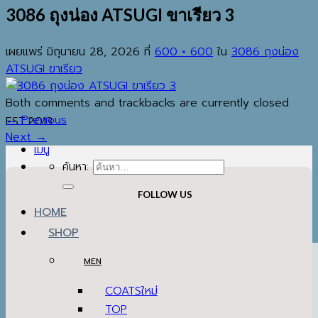
3086 ถุงน่อง ATSUGI ขาเรียว 3
เผยแพร่
มิถุนายน 28, 2026
ที่
600 × 600
ใน
3086 ถุงน่อง
ATSUGI ขาเรียว
Both comments and trackbacks are currently closed.
←
Previous
EST.2013
Next
→
เมนู
ค้นหา:
FOLLOW US
HOME
SHOP
MEN
COATS
TOP