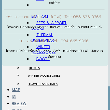
coffee
BOTTOM
ᵔᴥᵔ สาขากทม. (พัฒนาการตัดใหม่) Tel : 088-626-9366
SETS & AIRPORT
โครงการ Gooddays Market เปิดปลายปลายเดือน กันยายน 2569 ค่ะ
LOOKS
THERMAL
UNDERWEAR
ᵔᴥᵔ สาขาเชียงใหม่ Tel : 094-665-9366
WINTER
โครงการสี่หนึ่งปาร์ค หลัง Inbox Cafe ทางเข้ากองบิน 41 ฝั่งตลาด
ACCESSORIES
ต้นพยอม
BOOTS
BOOTS
WINTER ACCESSORIES
TRAVEL ESSENTIALS
MAP
IG
REVIEW