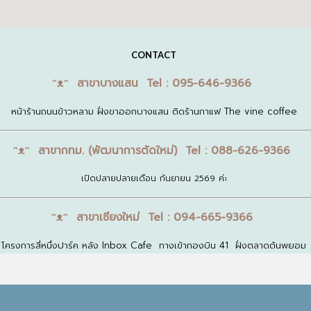
CONTACT
ᵔᴥᵔ สาขาบางแสน Tel : 095-646-9366
หน้าร้านถนนข้าวหลาม ฝั่งขาออกบางแสน ติดร้านกาแฟ The vine coffee
ᵔᴥᵔ สาขากทม. (พัฒนาการตัดใหม่) Tel : 088-626-9366
เปิดปลายปลายเดือน กันยายน 2569 ค่ะ
ᵔᴥᵔ สาขาเชียงใหม่ Tel : 094-665-9366
โครงการสี่หนึ่งปาร์ค หลัง Inbox Cafe ทางเข้ากองบิน 41 ฝั่งตลาดต้นพยอม