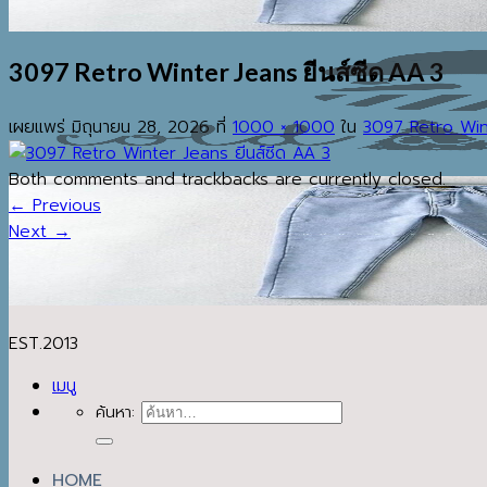
3097 Retro Winter Jeans ยีนส์ซีด AA 3
เผยแพร่
มิถุนายน 28, 2026
ที่
1000 × 1000
ใน
3097 Retro Wint
Both comments and trackbacks are currently closed.
←
Previous
Next
→
EST.2013
เมนู
ค้นหา:
HOME