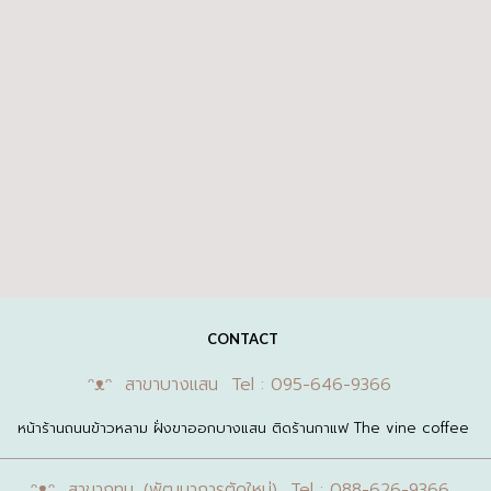
CONTACT
ᵔᴥᵔ สาขาบางแสน Tel : 095-646-9366
หน้าร้านถนนข้าวหลาม ฝั่งขาออกบางแสน ติดร้านกาแฟ The vine coffee
ᵔᴥᵔ สาขากทม. (พัฒนาการตัดใหม่) Tel : 088-626-9366