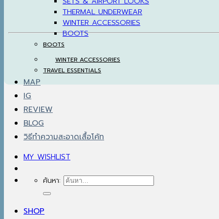
SETS & AIRPORT LOOKS
THERMAL UNDERWEAR
WINTER ACCESSORIES
BOOTS
BOOTS
WINTER ACCESSORIES
TRAVEL ESSENTIALS
MAP
IG
REVIEW
BLOG
วิธีทำความสะอาดเสื้อโค้ท
MY WISHLIST
ค้นหา:
SHOP