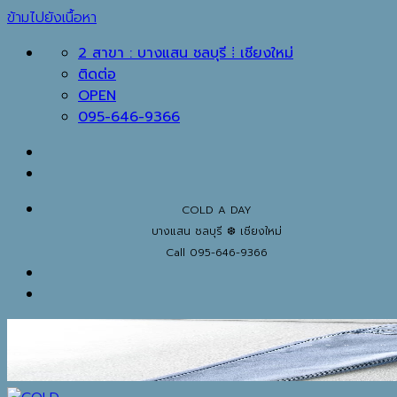
ข้ามไปยังเนื้อหา
2 สาขา : บางแสน ชลบุรี ⁞ เชียงใหม่
ติดต่อ
OPEN
095-646-9366
COLD A DAY
บางแสน ชลบุรี ❆ เชียงใหม่
Call 095-646-9366