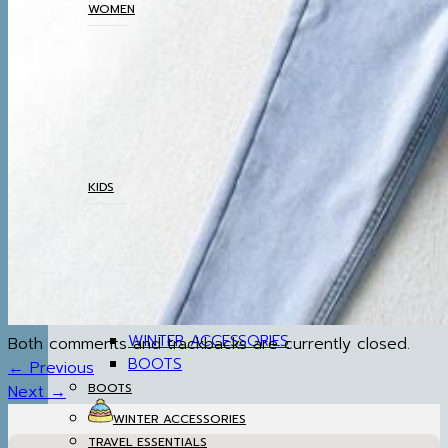
WOMEN
COATS
TOP
BOTTOM
DRESSES & AIRPORT
LOOKS
THERMAL UNDERWEAR
KIDS
COATS
TOP
BOTTOM
SETS & AIRPORT LOOKS
THERMAL UNDERWEAR
WINTER ACCESSORIES
Both comments and trackbacks are currently closed.
BOOTS
←
Previous
BOOTS
Next
→
WINTER ACCESSORIES
TRAVEL ESSENTIALS