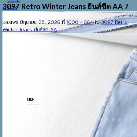
3097 Retro Winter Jeans ยีนส์ซีด AA 7
เผยแพร่
มิถุนายน 28, 2026
ที่
1000 × 664
ใน
3097 Retro
Winter Jeans ยีนส์ซีด AA
EST.2013
เมนู
ค้นหา:
HOME
SHOP
MEN
COATS
TOP
BOTTOM
THERMAL UNDERWEAR