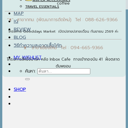
WINTER ACCESSORIES
coffee
TRAVEL ESSENTIALS
MAP
ᵔᴥᵔ สาขากทม. (พัฒนาการตัดใหม่) Tel : 088-626-9366
IG
REVIEW
โครงการ Gooddays Market เปิดปลายปลายเดือน กันยายน 2569 ค่ะ
BLOG
วิธีทำความสะอาดเสื้อโค้ท
ᵔᴥᵔ สาขาเชียงใหม่ Tel : 094-665-9366
MY WISHLIST
โครงการสี่หนึ่งปาร์ค หลัง Inbox Cafe ทางเข้ากองบิน 41 ฝั่งตลาด
ต้นพยอม
ค้นหา:
SHOP