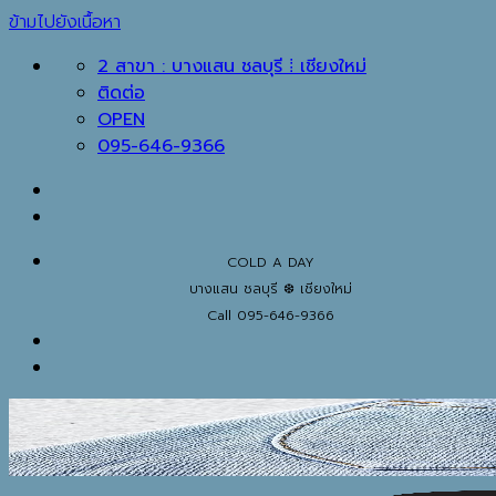
ข้ามไปยังเนื้อหา
2 สาขา : บางแสน ชลบุรี ⁞ เชียงใหม่
ติดต่อ
OPEN
095-646-9366
COLD A DAY
บางแสน ชลบุรี ❆ เชียงใหม่
Call 095-646-9366