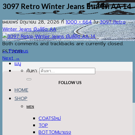
3097 Retro Winter Jeans ยีนส์ซีด AA 14
เผยแพร่
มิถุนายน 28, 2026
ที่
1000 × 664
ใน
3097 Retro
Winter Jeans ยีนส์ซีด AA
Both comments and trackbacks are currently closed.
←
Previous
EST.2013
Next
→
เมนู
ค้นหา:
FOLLOW US
HOME
SHOP
MEN
COATS
TOP
BOTTOM