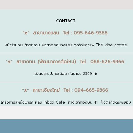
CONTACT
ᵔᴥᵔ สาขาบางแสน Tel : 095-646-9366
หน้าร้านถนนข้าวหลาม ฝั่งขาออกบางแสน ติดร้านกาแฟ The vine coffee
ᵔᴥᵔ สาขากทม. (พัฒนาการตัดใหม่) Tel : 088-626-9366
เปิดปลายปลายเดือน กันยายน 2569 ค่ะ
ᵔᴥᵔ สาขาเชียงใหม่ Tel : 094-665-9366
โครงการสี่หนึ่งปาร์ค หลัง Inbox Cafe ทางเข้ากองบิน 41 ฝั่งตลาดต้นพยอม