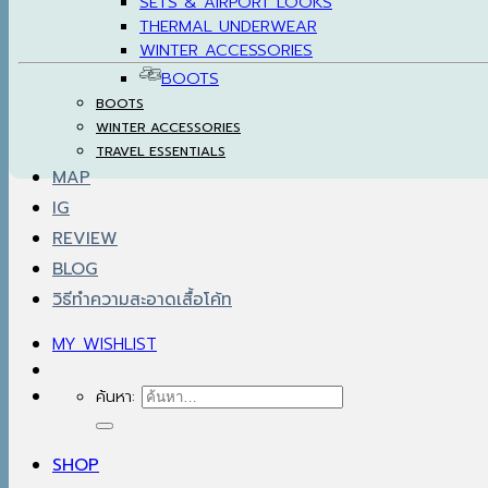
SETS & AIRPORT LOOKS
THERMAL UNDERWEAR
WINTER ACCESSORIES
BOOTS
BOOTS
WINTER ACCESSORIES
TRAVEL ESSENTIALS
MAP
IG
REVIEW
BLOG
วิธีทำความสะอาดเสื้อโค้ท
MY WISHLIST
ค้นหา:
SHOP