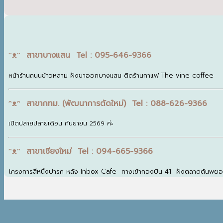
ᵔᴥᵔ สาขาบางแสน Tel : 095-646-9366
หน้าร้านถนนข้าวหลาม ฝั่งขาออกบางแสน ติดร้านกาแฟ The vine coffee
ᵔᴥᵔ สาขากทม. (พัฒนาการตัดใหม่) Tel : 088-626-9366
เปิดปลายปลายเดือน กันยายน 2569 ค่ะ
ᵔᴥᵔ สาขาเชียงใหม่ Tel : 094-665-9366
โครงการสี่หนึ่งปาร์ค หลัง Inbox Cafe ทางเข้ากองบิน 41 ฝั่งตลาดต้นพย