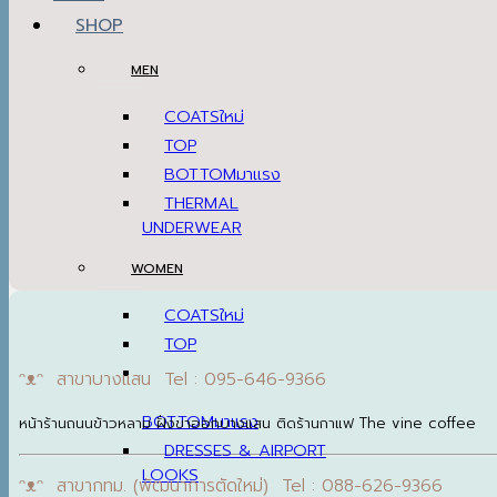
SHOP
MEN
COATS
TOP
BOTTOM
THERMAL
UNDERWEAR
WOMEN
COATS
TOP
ᵔᴥᵔ สาขาบางแสน Tel : 095-646-9366
BOTTOM
หน้าร้านถนนข้าวหลาม ฝั่งขาออกบางแสน ติดร้านกาแฟ The vine coffee
DRESSES & AIRPORT
LOOKS
ᵔᴥᵔ สาขากทม. (พัฒนาการตัดใหม่) Tel : 088-626-9366