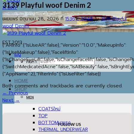
3139 Playful woof Denim 2
เผยแพร่
มิถุนายน 28, 2026
ที่
1536 × 2048
ใน
3139 Playful
woof Denim
EST.2013
{“ARInfo”:{“IsUseAR”:false},”Version”:”1.0.0″,”MakeupInfo”:
{“IsUseMakeup”:false},”FaceliftInfo”:
เมนู
{“IsChangeEyeLift”:false,”IsChangeFacelift”:false,”IsChange
ค้นหา:
{“SwitchMedicatedAcne”:false,”IsAIBeauty”:false,”IsBrightEye
{“AppName”:2},”FilterInfo”:{“IsUseFilter”:false}}
HOME
Both comments and trackbacks are currently closed.
SHOP
←
Previous
MEN
Next
→
COATS
TOP
BOTTOM
FOLLOW US
THERMAL UNDERWEAR