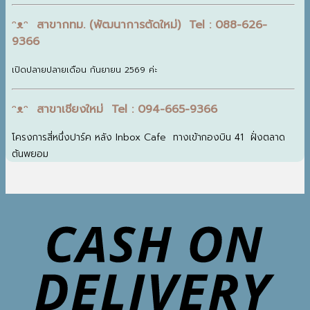
ᵔᴥᵔ สาขากทม. (พัฒนาการตัดใหม่) Tel : 088-626-
9366
เปิดปลายปลายเดือน กันยายน 2569 ค่ะ
ᵔᴥᵔ สาขาเชียงใหม่ Tel : 094-665-9366
โครงการสี่หนึ่งปาร์ค หลัง Inbox Cafe ทางเข้ากองบิน 41 ฝั่งตลาด
ต้นพยอม