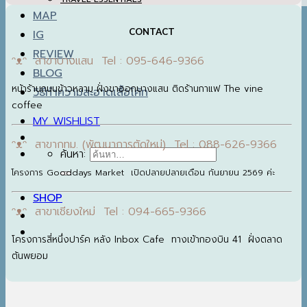
MAP
CONTACT
IG
REVIEW
ᵔᴥᵔ สาขาบางแสน Tel : 095-646-9366
BLOG
หน้าร้านถนนข้าวหลาม ฝั่งขาออกบางแสน ติดร้านกาแฟ The vine
วิธีทำความสะอาดเสื้อโค้ท
coffee
MY WISHLIST
ᵔᴥᵔ สาขากทม. (พัฒนาการตัดใหม่) Tel : 088-626-9366
ค้นหา:
โครงการ Gooddays Market เปิดปลายปลายเดือน กันยายน 2569 ค่ะ
SHOP
ᵔᴥᵔ สาขาเชียงใหม่ Tel : 094-665-9366
โครงการสี่หนึ่งปาร์ค หลัง Inbox Cafe ทางเข้ากองบิน 41 ฝั่งตลาด
ต้นพยอม