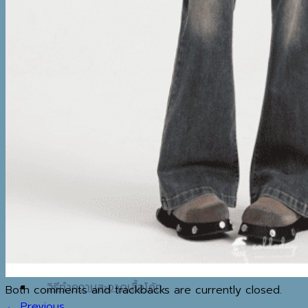
ACCESSORIES
BOOTS
BOOTS
WINTER ACCESSORIES
TRAVEL ESSENTIALS
MAP
IG
REVIEW
BLOG
วิธีทำความสะอาดเสื้อโค้ท
MY WISHLIST
ค้นหา:
Both comments and trackbacks are currently closed.
SHOP
←
Previous