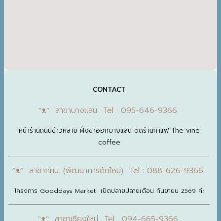
CONTACT
ᵔᴥᵔ สาขาบางแสน Tel : 095-646-9366
หน้าร้านถนนข้าวหลาม ฝั่งขาออกบางแสน ติดร้านกาแฟ The vine
coffee
ᵔᴥᵔ สาขากทม. (พัฒนาการตัดใหม่) Tel : 088-626-9366
โครงการ Gooddays Market เปิดปลายปลายเดือน กันยายน 2569 ค่ะ
ᵔᴥᵔ สาขาเชียงใหม่ Tel : 094-665-9366