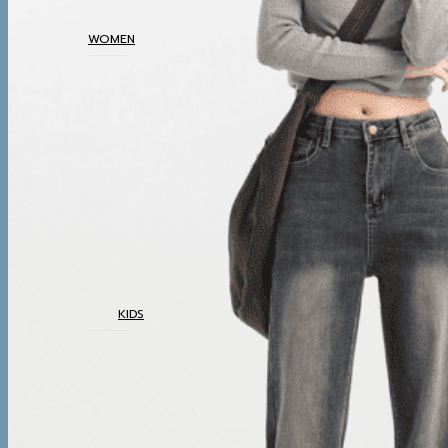
THERMAL UNDERWEAR
WOMEN
COATS
TOP
BOTTOM
DRESSES & AIRPORT
LOOKS
THERMAL UNDERWEAR
KIDS
COATS
TOP
BOTTOM
SETS & AIRPORT
LOOKS
THERMAL
UNDERWEAR
WINTER