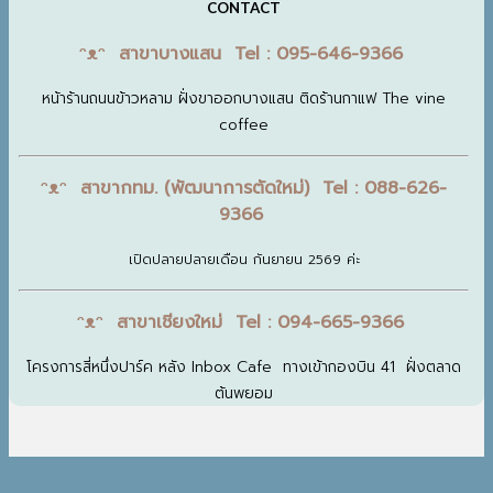
CONTACT
ᵔᴥᵔ สาขาบางแสน Tel : 095-646-9366
หน้าร้านถนนข้าวหลาม ฝั่งขาออกบางแสน ติดร้านกาแฟ The vine
coffee
ᵔᴥᵔ สาขากทม. (พัฒนาการตัดใหม่) Tel : 088-626-
9366
เปิดปลายปลายเดือน กันยายน 2569 ค่ะ
ᵔᴥᵔ สาขาเชียงใหม่ Tel : 094-665-9366
โครงการสี่หนึ่งปาร์ค หลัง Inbox Cafe ทางเข้ากองบิน 41 ฝั่งตลาด
ต้นพยอม