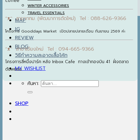
coffee
WINTER ACCESSORIES
TRAVEL ESSENTIALS
ᵔᴥᵔ สาขากทม. (พัฒนาการตัดใหม่) Tel : 088-626-9366
MAP
IG
โครงการ Gooddays Market เปิดปลายปลายเดือน กันยายน 2569 ค่ะ
REVIEW
BLOG
ᵔᴥᵔ สาขาเชียงใหม่ Tel : 094-665-9366
วิธีทำความสะอาดเสื้อโค้ท
โครงการสี่หนึ่งปาร์ค หลัง Inbox Cafe ทางเข้ากองบิน 41 ฝั่งตลาด
MY WISHLIST
ต้นพยอม
ค้นหา:
SHOP