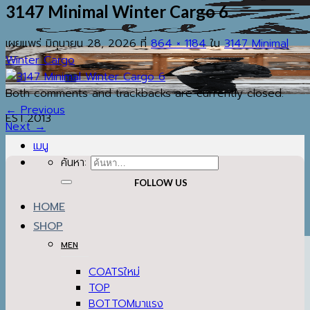
3147 Minimal Winter Cargo 6
เผยแพร่
มิถุนายน 28, 2026
ที่
864 × 1184
ใน
3147 Minimal
Winter Cargo
Both comments and trackbacks are currently closed.
←
Previous
EST.2013
Next
→
เมนู
ค้นหา:
FOLLOW US
HOME
SHOP
MEN
COATS
TOP
BOTTOM