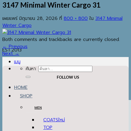
3147 Minimal Winter Cargo 31
เผยแพร่
มิถุนายน 28, 2026
ที่
800 × 800
ใน
3147 Minimal
Winter Cargo
Both comments and trackbacks are currently closed.
←
Previous
EST.2013
Next
→
เมนู
ค้นหา:
FOLLOW US
HOME
SHOP
MEN
COATS
TOP