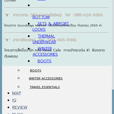
coffee
ᵔᴥᵔ สาขากทม. (พัฒนาการตัดใหม่) Tel : 088-626-9366
BOTTOM
SETS & AIRPORT
โครงการ Gooddays Market เปิดปลายปลายเดือน กันยายน 2569 ค่ะ
LOOKS
THERMAL
ᵔᴥᵔ สาขาเชียงใหม่ Tel : 094-665-9366
UNDERWEAR
WINTER
โครงการสี่หนึ่งปาร์ค หลัง Inbox Cafe ทางเข้ากองบิน 41 ฝั่งตลาด
ACCESSORIES
ต้นพยอม
BOOTS
BOOTS
WINTER ACCESSORIES
TRAVEL ESSENTIALS
MAP
IG
REVIEW