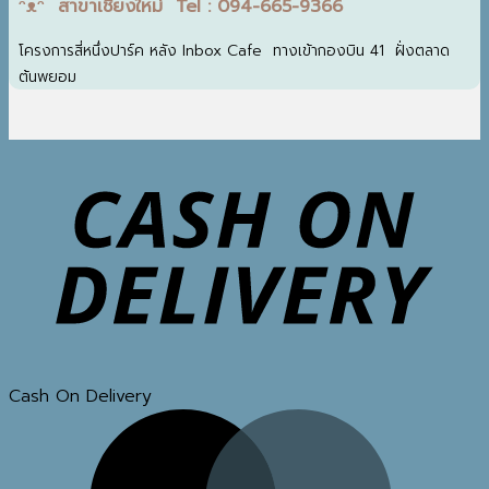
ᵔᴥᵔ สาขาเชียงใหม่ Tel : 094-665-9366
โครงการสี่หนึ่งปาร์ค หลัง Inbox Cafe ทางเข้ากองบิน 41 ฝั่งตลาด
ต้นพยอม
Cash On Delivery