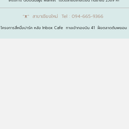
โครงการ Gooddays Market เปิดปลายปลายเดือน กันยายน 2569 ค่ะ
ᵔᴥᵔ สาขาเชียงใหม่ Tel : 094-665-9366
โครงการสี่หนึ่งปาร์ค หลัง Inbox Cafe ทางเข้ากองบิน 41 ฝั่งตลาดต้นพยอม