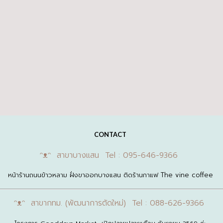
CONTACT
ᵔᴥᵔ สาขาบางแสน Tel : 095-646-9366
หน้าร้านถนนข้าวหลาม ฝั่งขาออกบางแสน ติดร้านกาแฟ The vine coffee
ᵔᴥᵔ สาขากทม. (พัฒนาการตัดใหม่) Tel : 088-626-9366