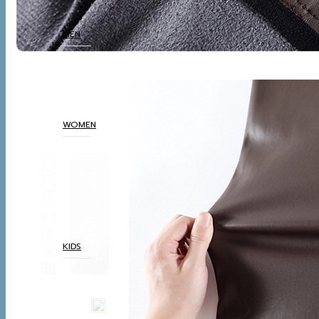
SHOP
MEN
COATS
TOP
BOTTOM
THERMAL UNDERWEAR
WOMEN
COATS
TOP
BOTTOM
DRESSES & AIRPORT
LOOKS
THERMAL UNDERWEAR
KIDS
COATS
TOP
BOTTOM