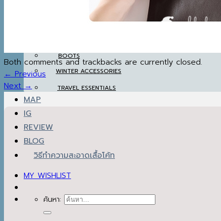
SETS & AIRPORT LOOKS
THERMAL UNDERWEAR
WINTER ACCESSORIES
BOOTS
BOOTS
Both comments and trackbacks are currently closed.
WINTER ACCESSORIES
←
Previous
TRAVEL ESSENTIALS
Next
→
MAP
IG
REVIEW
BLOG
วิธีทำความสะอาดเสื้อโค้ท
MY WISHLIST
ค้นหา: