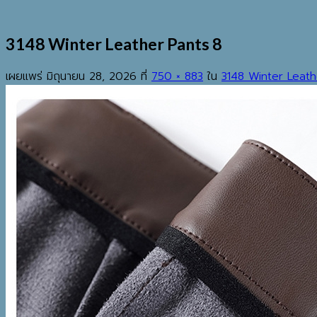
3148 Winter Leather Pants 8
เผยแพร่
มิถุนายน 28, 2026
ที่
750 × 883
ใน
3148 Winter Leath
EST.2013
เมนู
ค้นหา:
HOME