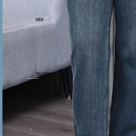
SHOP
MEN
COATS
TOP
BOTTOM
THERMAL
UNDERWEAR
WOMEN
COATS
TOP
BOTTOM
DRESSES & AIRPORT
LOOKS