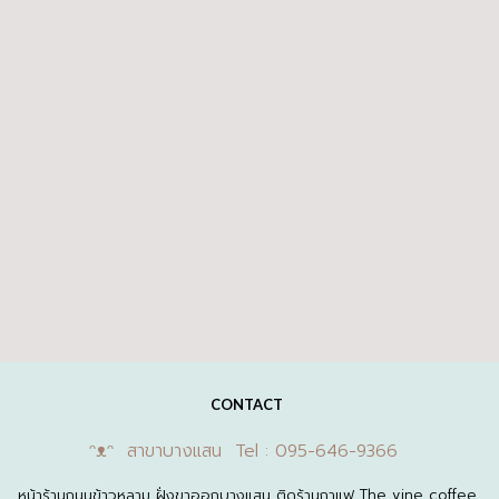
CONTACT
ᵔᴥᵔ สาขาบางแสน Tel : 095-646-9366
หน้าร้านถนนข้าวหลาม ฝั่งขาออกบางแสน ติดร้านกาแฟ The vine coffee