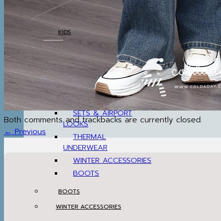
THERMAL
UNDERWEAR
KIDS
COATS
TOP
BOTTOM
SETS & AIRPORT
Both comments and trackbacks are currently closed.
LOOKS
←
Previous
THERMAL
UNDERWEAR
WINTER ACCESSORIES
BOOTS
BOOTS
WINTER ACCESSORIES