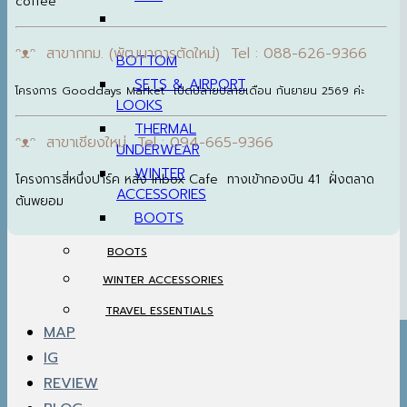
coffee
ᵔᴥᵔ สาขากทม. (พัฒนาการตัดใหม่) Tel : 088-626-9366
BOTTOM
SETS & AIRPORT
โครงการ Gooddays Market เปิดปลายปลายเดือน กันยายน 2569 ค่ะ
LOOKS
THERMAL
ᵔᴥᵔ สาขาเชียงใหม่ Tel : 094-665-9366
UNDERWEAR
WINTER
โครงการสี่หนึ่งปาร์ค หลัง Inbox Cafe ทางเข้ากองบิน 41 ฝั่งตลาด
ACCESSORIES
ต้นพยอม
BOOTS
BOOTS
WINTER ACCESSORIES
TRAVEL ESSENTIALS
MAP
IG
REVIEW