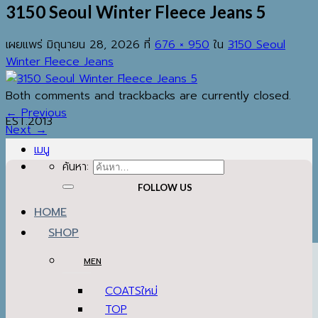
3150 Seoul Winter Fleece Jeans 5
เผยแพร่
มิถุนายน 28, 2026
ที่
676 × 950
ใน
3150 Seoul
Winter Fleece Jeans
Both comments and trackbacks are currently closed.
←
Previous
EST.2013
Next
→
เมนู
ค้นหา:
FOLLOW US
HOME
SHOP
MEN
COATS
TOP