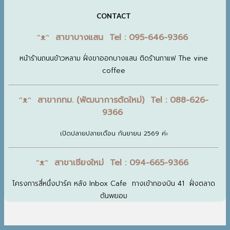
CONTACT
ᵔᴥᵔ สาขาบางแสน Tel : 095-646-9366
หน้าร้านถนนข้าวหลาม ฝั่งขาออกบางแสน ติดร้านกาแฟ The vine
coffee
ᵔᴥᵔ สาขากทม. (พัฒนาการตัดใหม่) Tel : 088-626-
9366
เปิดปลายปลายเดือน กันยายน 2569 ค่ะ
ᵔᴥᵔ สาขาเชียงใหม่ Tel : 094-665-9366
โครงการสี่หนึ่งปาร์ค หลัง Inbox Cafe ทางเข้ากองบิน 41 ฝั่งตลาด
ต้นพยอม