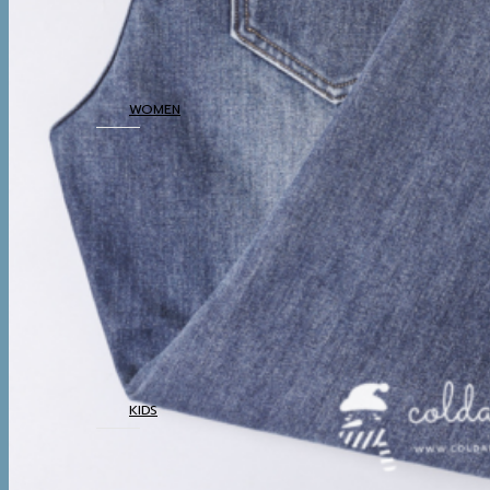
BOTTOM
THERMAL
UNDERWEAR
WOMEN
COATS
TOP
BOTTOM
DRESSES & AIRPORT
LOOKS
THERMAL
UNDERWEAR
KIDS
COATS
TOP