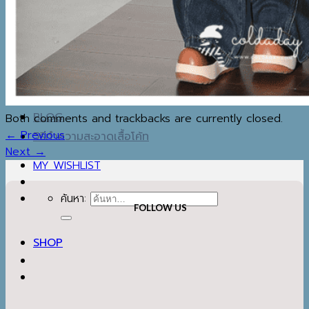
BOOTS
WINTER ACCESSORIES
TRAVEL ESSENTIALS
MAP
IG
REVIEW
BLOG
Both comments and trackbacks are currently closed.
←
Previous
วิธีทำความสะอาดเสื้อโค้ท
Next
→
MY WISHLIST
ค้นหา:
FOLLOW US
SHOP