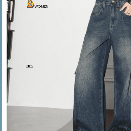
WOMEN
COATS
TOP
BOTTOM
DRESSES & AIRPORT
LOOKS
THERMAL
UNDERWEAR
KIDS
COATS
TOP
BOTTOM
SETS & AIRPORT LOOKS
THERMAL
UNDERWEAR
WINTER ACCESSORIES
BOOTS