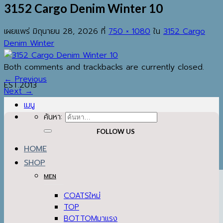
3152 Cargo Denim Winter 10
เผยแพร่
มิถุนายน 28, 2026
ที่
750 × 1080
ใน
3152 Cargo
Denim Winter
Both comments and trackbacks are currently closed.
←
Previous
EST.2013
Next
→
เมนู
ค้นหา:
FOLLOW US
HOME
SHOP
MEN
COATS
TOP
BOTTOM