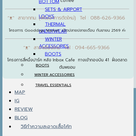
BOTTOM
coffee
SETS & AIRPORT
LOOKS
ᵔᴥᵔ สาขากทม. (พัฒนาการตัดใหม่) Tel : 088-626-9366
THERMAL
UNDERWEAR
โครงการ Gooddays Market เปิดปลายปลายเดือน กันยายน 2569 ค่ะ
WINTER
ACCESSORIES
ᵔᴥᵔ สาขาเชียงใหม่ Tel : 094-665-9366
BOOTS
โครงการสี่หนึ่งปาร์ค หลัง Inbox Cafe ทางเข้ากองบิน 41 ฝั่งตลาด
BOOTS
ต้นพยอม
WINTER ACCESSORIES
TRAVEL ESSENTIALS
MAP
IG
REVIEW
BLOG
วิธีทำความสะอาดเสื้อโค้ท