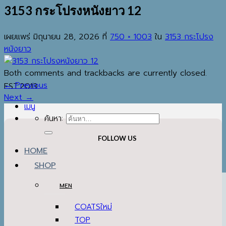
3153 กระโปรงหนังยาว 12
เผยแพร่
มิถุนายน 28, 2026
ที่
750 × 1003
ใน
3153 กระโปรง
หนังยาว
Both comments and trackbacks are currently closed.
←
Previous
EST.2013
Next
→
เมนู
ค้นหา:
FOLLOW US
HOME
SHOP
MEN
COATS
TOP