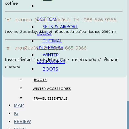
coffee
BOTTOM
ᵔᴥᵔ สาขากทม. (พัฒนาการตัดใหม่) Tel : 088-626-9366
SETS & AIRPORT
โครงการ Gooddays Market เปิดปลายปลายเดือน กันยายน 2569 ค่ะ
LOOKS
THERMAL
UNDERWEAR
ᵔᴥᵔ สาขาเชียงใหม่ Tel : 094-665-9366
WINTER
โครงการสี่หนึ่งปาร์ค หลัง Inbox Cafe ทางเข้ากองบิน 41 ฝั่งตลาด
ACCESSORIES
ต้นพยอม
BOOTS
BOOTS
WINTER ACCESSORIES
TRAVEL ESSENTIALS
MAP
IG
REVIEW