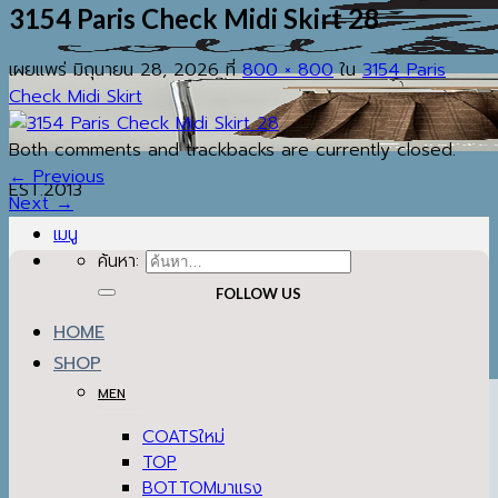
3154 Paris Check Midi Skirt 28
เผยแพร่
มิถุนายน 28, 2026
ที่
800 × 800
ใน
3154 Paris
Check Midi Skirt
Both comments and trackbacks are currently closed.
←
Previous
EST.2013
Next
→
เมนู
ค้นหา:
FOLLOW US
HOME
SHOP
MEN
COATS
TOP
BOTTOM