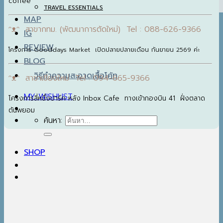
coffee
TRAVEL ESSENTIALS
MAP
ᵔᴥᵔ สาขากทม. (พัฒนาการตัดใหม่) Tel : 088-626-9366
IG
REVIEW
โครงการ Gooddays Market เปิดปลายปลายเดือน กันยายน 2569 ค่ะ
BLOG
วิธีทำความสะอาดเสื้อโค้ท
ᵔᴥᵔ สาขาเชียงใหม่ Tel : 094-665-9366
MY WISHLIST
โครงการสี่หนึ่งปาร์ค หลัง Inbox Cafe ทางเข้ากองบิน 41 ฝั่งตลาด
ต้นพยอม
ค้นหา:
SHOP