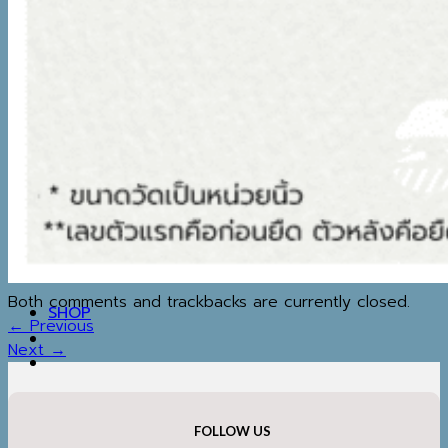
WINTER ACCESSORIES
TRAVEL ESSENTIALS
MAP
IG
REVIEW
BLOG
วิธีทำความสะอาดเสื้อโค้ท
MY WISHLIST
ค้นหา:
Both comments and trackbacks are currently closed.
SHOP
←
Previous
Next
→
FOLLOW US