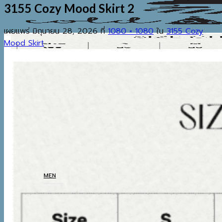
3155 Cozy Mood Skirt 2
เผยแพร่
มิถุนายน 28, 2026
ที่
1080 × 1080
ใน
3155 Cozy
Mood Skirt
EST.2013
เมนู
ค้นหา:
HOME
SHOP
MEN
COATS
TOP
BOTTOM