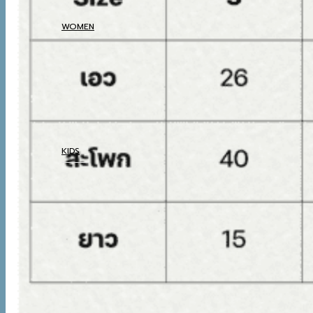
THERMAL UNDERWEAR
WOMEN
COATS
TOP
BOTTOM
DRESSES & AIRPORT
LOOKS
THERMAL UNDERWEAR
KIDS
COATS
TOP
BOTTOM
SETS & AIRPORT LOOKS
THERMAL UNDERWEAR
WINTER ACCESSORIES
BOOTS
BOOTS