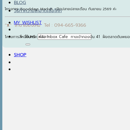
BLOG
โครงการ Gooddays Market เปิดปลายปลายเดือน กันยายน 2569 ค่ะ
วิธีทำความสะอาดเสื้อโค้ท
MY WISHLIST
ᵔᴥᵔ สาขาเชียงใหม่ Tel : 094-665-9366
ค้นหา:
โครงการสี่หนึ่งปาร์ค หลัง Inbox Cafe ทางเข้ากองบิน 41 ฝั่งตลาดต้นพย
SHOP