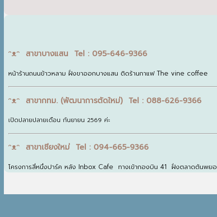
ᵔᴥᵔ สาขาบางแสน Tel : 095-646-9366
หน้าร้านถนนข้าวหลาม ฝั่งขาออกบางแสน ติดร้านกาแฟ The vine coffee
ᵔᴥᵔ สาขากทม. (พัฒนาการตัดใหม่) Tel : 088-626-9366
เปิดปลายปลายเดือน กันยายน 2569 ค่ะ
ᵔᴥᵔ สาขาเชียงใหม่ Tel : 094-665-9366
โครงการสี่หนึ่งปาร์ค หลัง Inbox Cafe ทางเข้ากองบิน 41 ฝั่งตลาดต้นพย