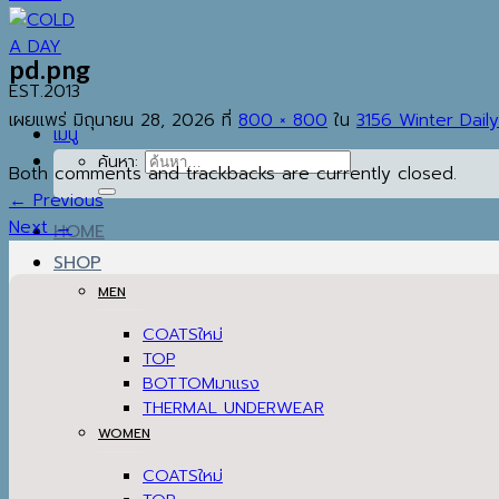
pd.png
EST.2013
เผยแพร่
มิถุนายน 28, 2026
ที่
800 × 800
ใน
3156 Winter Daily
เมนู
ค้นหา:
Both comments and trackbacks are currently closed.
←
Previous
Next
→
HOME
SHOP
MEN
COATS
TOP
BOTTOM
THERMAL UNDERWEAR
WOMEN
COATS