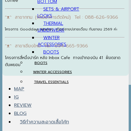
coffee
UNDERWEAR
WINTER
ACCESSORIES
ᵔᴥᵔ สาขากทม. (พัฒนาการตัดใหม่) Tel : 088-626-9366
BOOTS
โครงการ Gooddays Market เปิดปลายปลายเดือน กันยายน 2569 ค่ะ
BOOTS
WINTER ACCESSORIES
ᵔᴥᵔ สาขาเชียงใหม่ Tel : 094-665-9366
TRAVEL ESSENTIALS
โครงการสี่หนึ่งปาร์ค หลัง Inbox Cafe ทางเข้ากองบิน 41 ฝั่งตลาด
MAP
ต้นพยอม
IG
REVIEW
BLOG
วิธีทำความสะอาดเสื้อโค้ท
MY WISHLIST
ค้นหา: