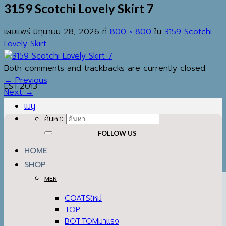
3159 Scotchi Lovely Skirt 7
เผยแพร่
มิถุนายน 28, 2026
ที่
800 × 800
ใน
3159 Scotchi
Lovely Skirt
Both comments and trackbacks are currently closed.
←
Previous
EST.2013
Next
→
เมนู
ค้นหา:
FOLLOW US
HOME
SHOP
MEN
COATS
TOP
BOTTOM