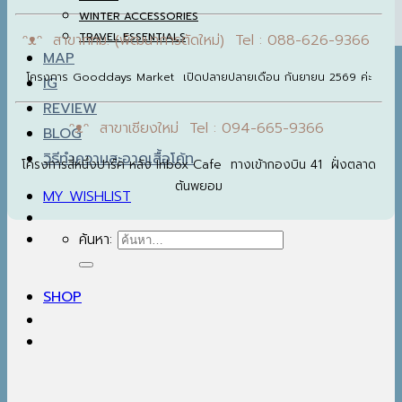
WINTER ACCESSORIES
TRAVEL ESSENTIALS
ᵔᴥᵔ สาขากทม. (พัฒนาการตัดใหม่) Tel : 088-626-9366
MAP
โครงการ Gooddays Market เปิดปลายปลายเดือน กันยายน 2569 ค่ะ
IG
REVIEW
ᵔᴥᵔ สาขาเชียงใหม่ Tel : 094-665-9366
BLOG
วิธีทำความสะอาดเสื้อโค้ท
โครงการสี่หนึ่งปาร์ค หลัง Inbox Cafe ทางเข้ากองบิน 41 ฝั่งตลาด
ต้นพยอม
MY WISHLIST
ค้นหา:
SHOP