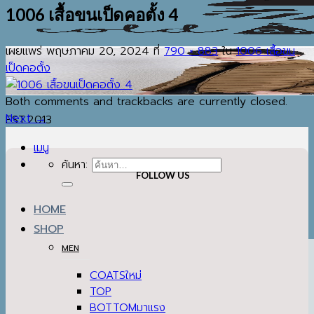
1006 เสื้อขนเป็ดคอตั้ง 4
เผยแพร่
พฤษภาคม 20, 2024
ที่
790 × 883
ใน
1006 เสื้อขน
เป็ดคอตั้ง
Both comments and trackbacks are currently closed.
Next
→
EST.2013
เมนู
ค้นหา:
FOLLOW US
HOME
SHOP
MEN
COATS
TOP
BOTTOM