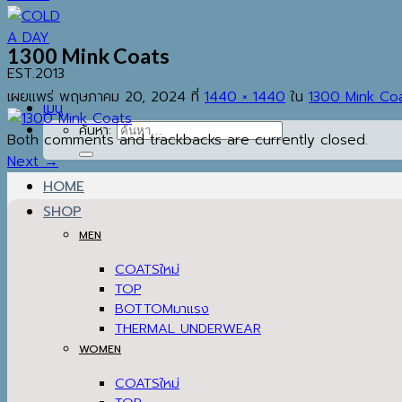
1300 Mink Coats
EST.2013
เผยแพร่
พฤษภาคม 20, 2024
ที่
1440 × 1440
ใน
1300 Mink Co
เมนู
ค้นหา:
Both comments and trackbacks are currently closed.
Next
→
HOME
SHOP
MEN
COATS
TOP
BOTTOM
THERMAL UNDERWEAR
WOMEN
COATS