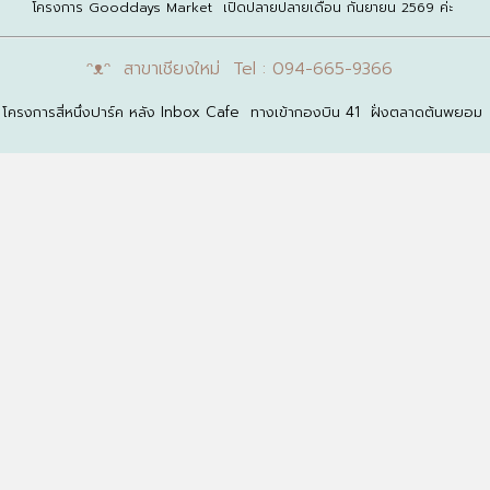
โครงการ Gooddays Market เปิดปลายปลายเดือน กันยายน 2569 ค่ะ
ᵔᴥᵔ สาขาเชียงใหม่ Tel : 094-665-9366
โครงการสี่หนึ่งปาร์ค หลัง Inbox Cafe ทางเข้ากองบิน 41 ฝั่งตลาดต้นพยอม