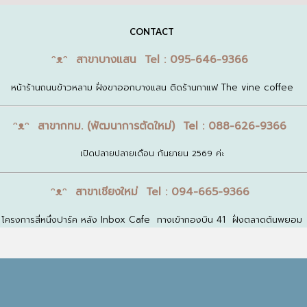
CONTACT
ᵔᴥᵔ สาขาบางแสน Tel : 095-646-9366
หน้าร้านถนนข้าวหลาม ฝั่งขาออกบางแสน ติดร้านกาแฟ The vine coffee
ᵔᴥᵔ สาขากทม. (พัฒนาการตัดใหม่) Tel : 088-626-9366
เปิดปลายปลายเดือน กันยายน 2569 ค่ะ
ᵔᴥᵔ สาขาเชียงใหม่ Tel : 094-665-9366
โครงการสี่หนึ่งปาร์ค หลัง Inbox Cafe ทางเข้ากองบิน 41 ฝั่งตลาดต้นพยอม