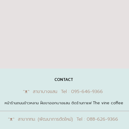
CONTACT
ᵔᴥᵔ สาขาบางแสน Tel : 095-646-9366
หน้าร้านถนนข้าวหลาม ฝั่งขาออกบางแสน ติดร้านกาแฟ The vine coffee
ᵔᴥᵔ สาขากทม. (พัฒนาการตัดใหม่) Tel : 088-626-9366