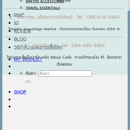
coffee
WINTER ACCESSORIES
TRAVEL ESSENTIALS
MAP
ᵔᴥᵔ สาขากทม. (พัฒนาการตัดใหม่) Tel : 088-626-9366
IG
โครงการ Gooddays Market เปิดปลายปลายเดือน กันยายน 2569 ค่ะ
REVIEW
BLOG
ᵔᴥᵔ สาขาเชียงใหม่ Tel : 094-665-9366
วิธีทำความสะอาดเสื้อโค้ท
โครงการสี่หนึ่งปาร์ค หลัง Inbox Cafe ทางเข้ากองบิน 41 ฝั่งตลาด
MY WISHLIST
ต้นพยอม
ค้นหา:
SHOP