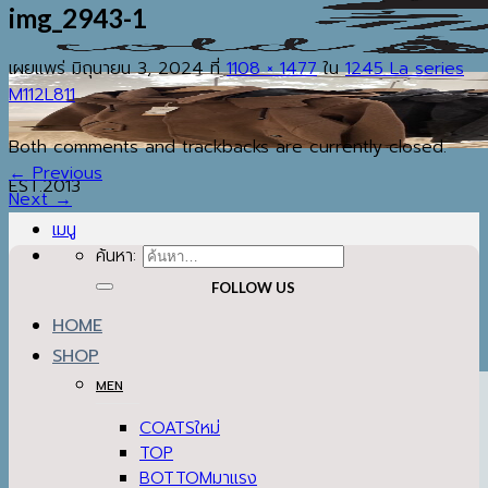
img_2943-1
เผยแพร่
มิถุนายน 3, 2024
ที่
1108 × 1477
ใน
1245 La series
M112L811
Both comments and trackbacks are currently closed.
←
Previous
EST.2013
Next
→
เมนู
ค้นหา:
FOLLOW US
HOME
SHOP
MEN
COATS
TOP
BOTTOM