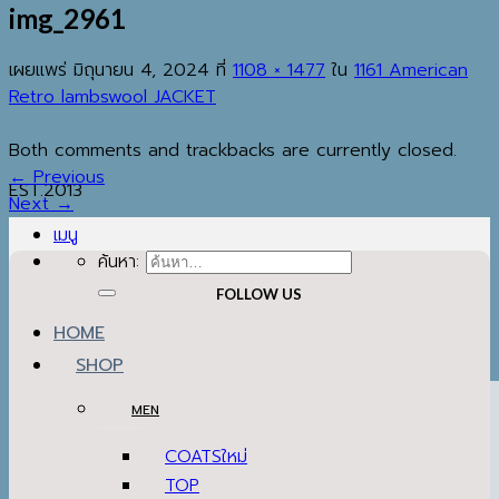
img_2961
เผยแพร่
มิถุนายน 4, 2024
ที่
1108 × 1477
ใน
1161 American
Retro lambswool JACKET
Both comments and trackbacks are currently closed.
←
Previous
EST.2013
Next
→
เมนู
ค้นหา:
FOLLOW US
HOME
SHOP
MEN
COATS
TOP