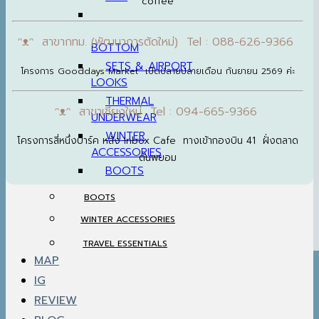
coffee
ᵔᴥᵔ สาขากทม. (พัฒนาการตัดใหม่) Tel : 088-626-9366
BOTTOM
SETS & AIRPORT
โครงการ Gooddays Market เปิดปลายปลายเดือน กันยายน 2569 ค่ะ
LOOKS
THERMAL
ᵔᴥᵔ สาขาเชียงใหม่ Tel : 094-665-9366
UNDERWEAR
WINTER
โครงการสี่หนึ่งปาร์ค หลัง Inbox Cafe ทางเข้ากองบิน 41 ฝั่งตลาด
ACCESSORIES
ต้นพยอม
BOOTS
BOOTS
WINTER ACCESSORIES
TRAVEL ESSENTIALS
MAP
IG
REVIEW