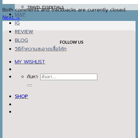
WINTER ACCESSORIES
TRAVEL ESSENTIALS
Both comments and trackbacks are currently closed.
MAP
Next
→
IG
REVIEW
BLOG
FOLLOW US
วิธีทำความสะอาดเสื้อโค้ท
MY WISHLIST
ค้นหา:
SHOP