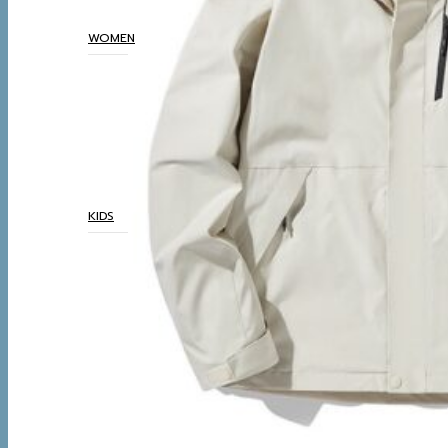
THERMAL UNDERWEAR
WOMEN
COATS
TOP
BOTTOM
DRESSES & AIRPORT
LOOKS
THERMAL UNDERWEAR
KIDS
COATS
TOP
BOTTOM
SETS & AIRPORT LOOKS
THERMAL UNDERWEAR
WINTER ACCESSORIES
BOOTS
BOOTS