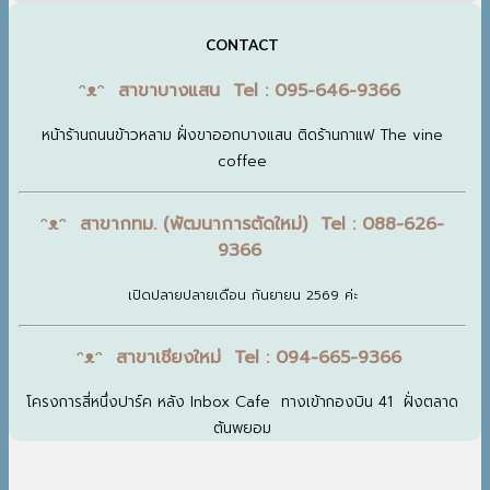
CONTACT
ᵔᴥᵔ สาขาบางแสน Tel : 095-646-9366
หน้าร้านถนนข้าวหลาม ฝั่งขาออกบางแสน ติดร้านกาแฟ The vine
coffee
ᵔᴥᵔ สาขากทม. (พัฒนาการตัดใหม่) Tel : 088-626-
9366
เปิดปลายปลายเดือน กันยายน 2569 ค่ะ
ᵔᴥᵔ สาขาเชียงใหม่ Tel : 094-665-9366
โครงการสี่หนึ่งปาร์ค หลัง Inbox Cafe ทางเข้ากองบิน 41 ฝั่งตลาด
ต้นพยอม