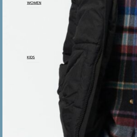
WOMEN
COATS
TOP
BOTTOM
DRESSES & AIRPORT
LOOKS
THERMAL UNDERWEAR
KIDS
COATS
TOP
BOTTOM
SETS & AIRPORT LOOKS
THERMAL UNDERWEAR
WINTER ACCESSORIES
BOOTS
BOOTS
WINTER ACCESSORIES
TRAVEL ESSENTIALS