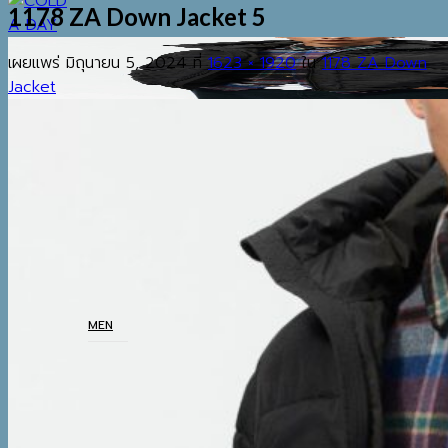
1178 ZA Down Jacket 5
เผยแพร่
มิถุนายน 5, 2024
ที่
1623 × 1920
ใน
1178 ZA Down
Jacket
EST.2013
เมนู
ค้นหา:
HOME
SHOP
MEN
COATS
TOP
BOTTOM
THERMAL UNDERWEAR