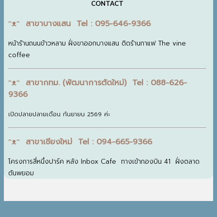
CONTACT
ᵔᴥᵔ สาขาบางแสน Tel : 095-646-9366
หน้าร้านถนนข้าวหลาม ฝั่งขาออกบางแสน ติดร้านกาแฟ The vine
coffee
ᵔᴥᵔ สาขากทม. (พัฒนาการตัดใหม่) Tel : 088-626-
9366
เปิดปลายปลายเดือน กันยายน 2569 ค่ะ
ᵔᴥᵔ สาขาเชียงใหม่ Tel : 094-665-9366
โครงการสี่หนึ่งปาร์ค หลัง Inbox Cafe ทางเข้ากองบิน 41 ฝั่งตลาด
ต้นพยอม