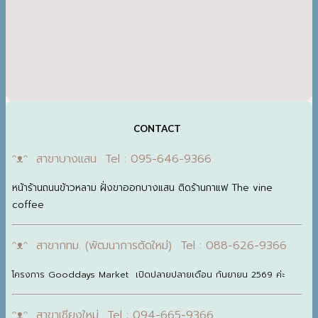
CONTACT
ᵔᴥᵔ สาขาบางแสน Tel : 095-646-9366
หน้าร้านถนนข้าวหลาม ฝั่งขาออกบางแสน ติดร้านกาแฟ The vine
coffee
ᵔᴥᵔ สาขากทม. (พัฒนาการตัดใหม่) Tel : 088-626-9366
โครงการ Gooddays Market เปิดปลายปลายเดือน กันยายน 2569 ค่ะ
ᵔᴥᵔ สาขาเชียงใหม่ Tel : 094-665-9366