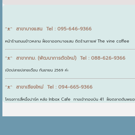
ᵔᴥᵔ สาขาบางแสน Tel : 095-646-9366
หน้าร้านถนนข้าวหลาม ฝั่งขาออกบางแสน ติดร้านกาแฟ The vine coffee
ᵔᴥᵔ สาขากทม. (พัฒนาการตัดใหม่) Tel : 088-626-9366
เปิดปลายปลายเดือน กันยายน 2569 ค่ะ
ᵔᴥᵔ สาขาเชียงใหม่ Tel : 094-665-9366
โครงการสี่หนึ่งปาร์ค หลัง Inbox Cafe ทางเข้ากองบิน 41 ฝั่งตลาดต้นพย