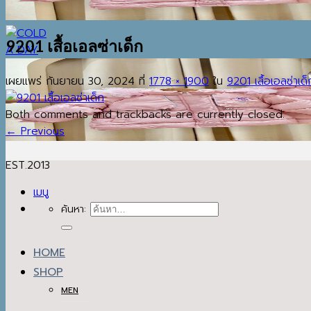
9201 เสื้อเอลซ่าเด็ก
เผยแพร่
กันยายน 30, 2024
ที่
1778 × 1900
ใน
9201 เสื้อเอลซ่าเด็
Both comments and trackbacks are currently closed.
←
Previous
EST.2013
เมนู
ค้นหา:
HOME
SHOP
MEN