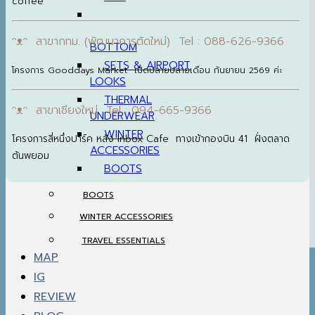
coffee
ᵔᴥᵔ สาขากทม. (พัฒนาการตัดใหม่) Tel : 088-626-9366
BOTTOM
SETS & AIRPORT
โครงการ Gooddays Market เปิดปลายปลายเดือน กันยายน 2569 ค่ะ
LOOKS
THERMAL
ᵔᴥᵔ สาขาเชียงใหม่ Tel : 094-665-9366
UNDERWEAR
WINTER
โครงการสี่หนึ่งปาร์ค หลัง Inbox Cafe ทางเข้ากองบิน 41 ฝั่งตลาด
ACCESSORIES
ต้นพยอม
BOOTS
BOOTS
WINTER ACCESSORIES
TRAVEL ESSENTIALS
MAP
IG
REVIEW