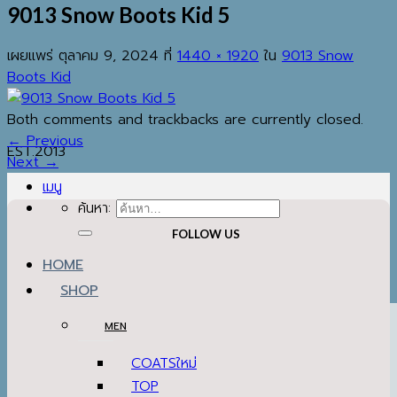
9013 Snow Boots Kid 5
เผยแพร่
ตุลาคม 9, 2024
ที่
1440 × 1920
ใน
9013 Snow
Boots Kid
Both comments and trackbacks are currently closed.
←
Previous
EST.2013
Next
→
เมนู
ค้นหา:
FOLLOW US
HOME
SHOP
MEN
COATS
TOP