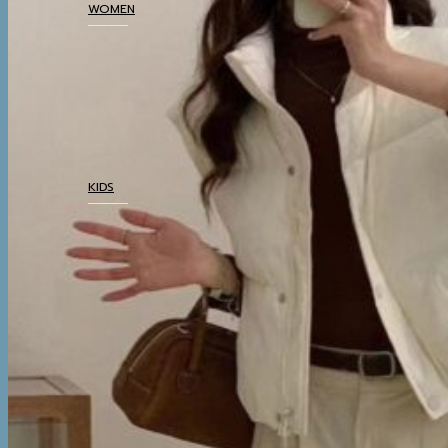
WOMEN
COATS
TOP
BOTTOM
DRESSES & AIRPORT
LOOKS
THERMAL UNDERWEAR
KIDS
COATS
TOP
BOTTOM
SETS & AIRPORT LOOKS
THERMAL UNDERWEAR
WINTER ACCESSORIES
BOOTS
BOOTS
WINTER ACCESSORIES
TRAVEL ESSENTIALS