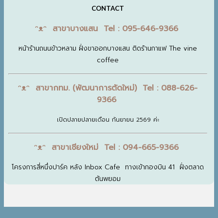
CONTACT
ᵔᴥᵔ สาขาบางแสน Tel : 095-646-9366
หน้าร้านถนนข้าวหลาม ฝั่งขาออกบางแสน ติดร้านกาแฟ The vine
coffee
ᵔᴥᵔ สาขากทม. (พัฒนาการตัดใหม่) Tel : 088-626-
9366
เปิดปลายปลายเดือน กันยายน 2569 ค่ะ
ᵔᴥᵔ สาขาเชียงใหม่ Tel : 094-665-9366
โครงการสี่หนึ่งปาร์ค หลัง Inbox Cafe ทางเข้ากองบิน 41 ฝั่งตลาด
ต้นพยอม