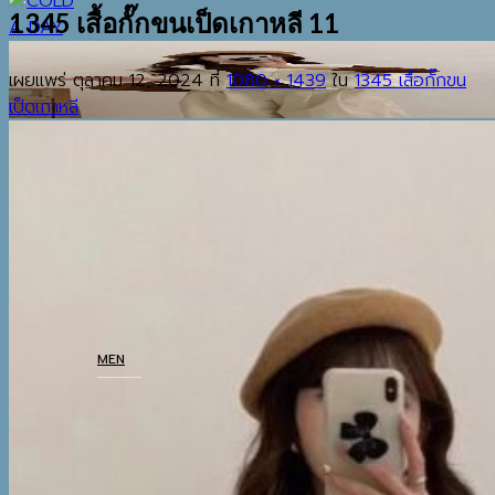
1345 เสื้อกั๊กขนเป็ดเกาหลี 11
เผยแพร่
ตุลาคม 12, 2024
ที่
1080 × 1439
ใน
1345 เสื้อกั๊กขน
เป็ดเกาหลี
EST.2013
เมนู
ค้นหา:
HOME
SHOP
MEN
COATS
TOP
BOTTOM
THERMAL UNDERWEAR