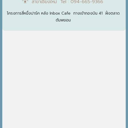
ᵔᴥᵔ สาขาเชียงใหม่ Tel : 094-665-9366
โครงการสี่หนึ่งปาร์ค หลัง Inbox Cafe ทางเข้ากองบิน 41 ฝั่งตลาด
ต้นพยอม