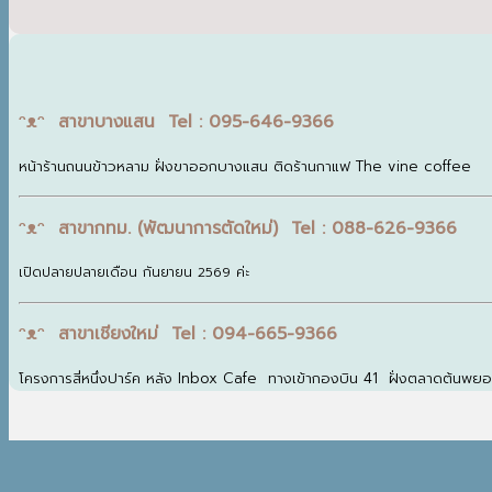
ᵔᴥᵔ สาขาบางแสน Tel : 095-646-9366
หน้าร้านถนนข้าวหลาม ฝั่งขาออกบางแสน ติดร้านกาแฟ The vine coffee
ᵔᴥᵔ สาขากทม. (พัฒนาการตัดใหม่) Tel : 088-626-9366
เปิดปลายปลายเดือน กันยายน 2569 ค่ะ
ᵔᴥᵔ สาขาเชียงใหม่ Tel : 094-665-9366
โครงการสี่หนึ่งปาร์ค หลัง Inbox Cafe ทางเข้ากองบิน 41 ฝั่งตลาดต้นพย