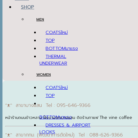
SHOP
MEN
COATS
TOP
BOTTOM
THERMAL
UNDERWEAR
WOMEN
COATS
TOP
ᵔᴥᵔ สาขาบางแสน Tel : 095-646-9366
BOTTOM
หน้าร้านถนนข้าวหลาม ฝั่งขาออกบางแสน ติดร้านกาแฟ The vine coffee
DRESSES & AIRPORT
LOOKS
ᵔᴥᵔ สาขากทม. (พัฒนาการตัดใหม่) Tel : 088-626-9366