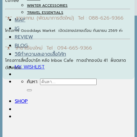
coffee
WINTER ACCESSORIES
TRAVEL ESSENTIALS
ᵔᴥᵔ สาขากทม. (พัฒนาการตัดใหม่) Tel : 088-626-9366
MAP
IG
โครงการ Gooddays Market เปิดปลายปลายเดือน กันยายน 2569 ค่ะ
REVIEW
BLOG
ᵔᴥᵔ สาขาเชียงใหม่ Tel : 094-665-9366
วิธีทำความสะอาดเสื้อโค้ท
โครงการสี่หนึ่งปาร์ค หลัง Inbox Cafe ทางเข้ากองบิน 41 ฝั่งตลาด
MY WISHLIST
ต้นพยอม
ค้นหา:
SHOP