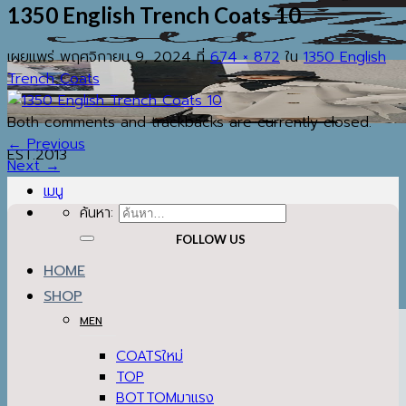
1350 English Trench Coats 10
เผยแพร่
พฤศจิกายน 9, 2024
ที่
674 × 872
ใน
1350 English
Trench Coats
Both comments and trackbacks are currently closed.
←
Previous
EST.2013
Next
→
เมนู
ค้นหา:
FOLLOW US
HOME
SHOP
MEN
COATS
TOP
BOTTOM