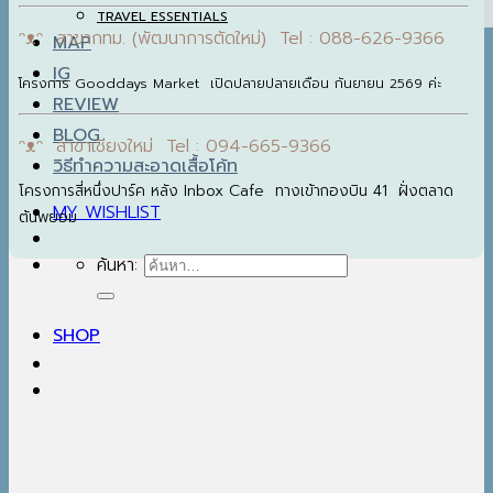
TRAVEL ESSENTIALS
ᵔᴥᵔ สาขากทม. (พัฒนาการตัดใหม่) Tel : 088-626-9366
MAP
IG
โครงการ Gooddays Market เปิดปลายปลายเดือน กันยายน 2569 ค่ะ
REVIEW
BLOG
ᵔᴥᵔ สาขาเชียงใหม่ Tel : 094-665-9366
วิธีทำความสะอาดเสื้อโค้ท
โครงการสี่หนึ่งปาร์ค หลัง Inbox Cafe ทางเข้ากองบิน 41 ฝั่งตลาด
MY WISHLIST
ต้นพยอม
ค้นหา:
SHOP