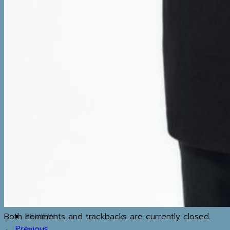
BOTTOM
SETS & AIRPORT
LOOKS
THERMAL
UNDERWEAR
WINTER
ACCESSORIES
BOOTS
BOOTS
WINTER ACCESSORIES
TRAVEL ESSENTIALS
MAP
IG
Both comments and trackbacks are currently closed.
REVIEW
←
Previous