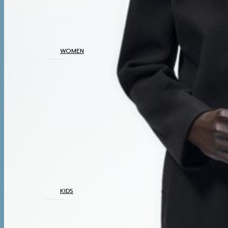
BOTTOM
THERMAL
UNDERWEAR
WOMEN
COATS
TOP
BOTTOM
DRESSES & AIRPORT
LOOKS
THERMAL
UNDERWEAR
KIDS
COATS
TOP