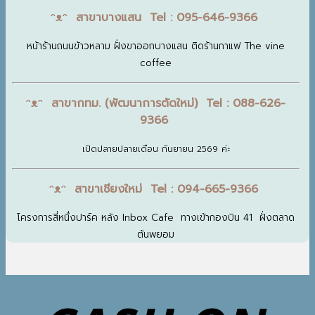
ᵔᴥᵔ สาขาบางแสน Tel : 095-646-9366
หน้าร้านถนนข้าวหลาม ฝั่งขาออกบางแสน ติดร้านกาแฟ The vine
coffee
ᵔᴥᵔ สาขากทม. (พัฒนาการตัดใหม่) Tel : 088-626-
9366
เปิดปลายปลายเดือน กันยายน 2569 ค่ะ
ᵔᴥᵔ สาขาเชียงใหม่ Tel : 094-665-9366
โครงการสี่หนึ่งปาร์ค หลัง Inbox Cafe ทางเข้ากองบิน 41 ฝั่งตลาด
ต้นพยอม