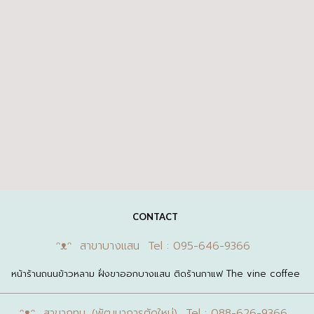
CONTACT
ᵔᴥᵔ สาขาบางแสน Tel : 095-646-9366
หน้าร้านถนนข้าวหลาม ฝั่งขาออกบางแสน ติดร้านกาแฟ The vine coffee
ᵔᴥᵔ สาขากทม. (พัฒนาการตัดใหม่) Tel : 088-626-9366