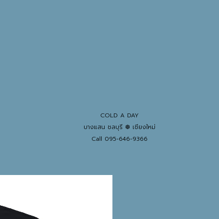
COLD A DAY
บางแสน ชลบุรี ❆ เชียงใหม่
Call 095-646-9366