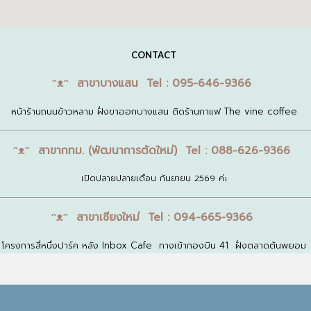
CONTACT
ᵔᴥᵔ สาขาบางแสน Tel : 095-646-9366
หน้าร้านถนนข้าวหลาม ฝั่งขาออกบางแสน ติดร้านกาแฟ The vine coffee
ᵔᴥᵔ สาขากทม. (พัฒนาการตัดใหม่) Tel : 088-626-9366
เปิดปลายปลายเดือน กันยายน 2569 ค่ะ
ᵔᴥᵔ สาขาเชียงใหม่ Tel : 094-665-9366
โครงการสี่หนึ่งปาร์ค หลัง Inbox Cafe ทางเข้ากองบิน 41 ฝั่งตลาดต้นพยอม