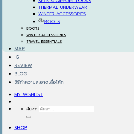
SETS & AIRPORT LOOKS
THERMAL UNDERWEAR
WINTER ACCESSORIES
BOOTS
BOOTS
WINTER ACCESSORIES
TRAVEL ESSENTIALS
MAP
IG
REVIEW
BLOG
วิธีทำความสะอาดเสื้อโค้ท
MY WISHLIST
ค้นหา:
SHOP