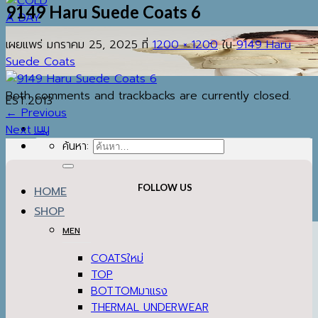
9149 Haru Suede Coats 6
เผยแพร่
มกราคม 25, 2025
ที่
1200 × 1200
ใน
9149 Haru
Suede Coats
Both comments and trackbacks are currently closed.
EST.2013
←
Previous
เมนู
Next
→
ค้นหา:
FOLLOW US
HOME
SHOP
MEN
COATS
TOP
BOTTOM
THERMAL UNDERWEAR