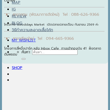
coffee
MAP
IG
ᵔᴥᵔ สาขากทม. (พัฒนาการตัดใหม่) Tel : 088-626-9366
REVIEW
BLOG
โครงการ Gooddays Market เปิดปลายปลายเดือน กันยายน 2569 ค่ะ
วิธีทำความสะอาดเสื้อโค้ท
ᵔᴥᵔ สาขาเชียงใหม่ Tel : 094-665-9366
MY WISHLIST
โครงการสี่หนึ่งปาร์ค หลัง Inbox Cafe ทางเข้ากองบิน 41 ฝั่งตลาด
ค้นหา:
ต้นพยอม
SHOP