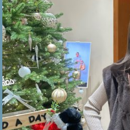
THERMAL UNDERWEAR
WOMEN
COATS
TOP
BOTTOM
DRESSES & AIRPORT
LOOKS
THERMAL UNDERWEAR
KIDS
COATS
TOP
BOTTOM
SETS & AIRPORT LOOKS
THERMAL
UNDERWEAR
WINTER ACCESSORIES
BOOTS
BOOTS