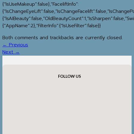
{“IsUseMakeup”:false},”FaceliftInfo”:
{“IsChangeEyeLift”:false,”IsChangeFacelift”:false,”IsChange
{“IsAIBeauty”:false,”OldBeautyCount”:1,”IsSharpen”:false,”Sw
{“AppName”:2},”FilterInfo”:{“IsUseFilter”:false}}
Both comments and trackbacks are currently closed.
←
Previous
Next
→
FOLLOW US