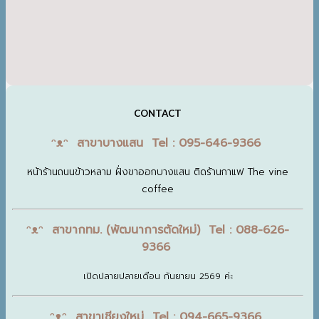
CONTACT
ᵔᴥᵔ สาขาบางแสน Tel : 095-646-9366
หน้าร้านถนนข้าวหลาม ฝั่งขาออกบางแสน ติดร้านกาแฟ The vine
coffee
ᵔᴥᵔ สาขากทม. (พัฒนาการตัดใหม่) Tel : 088-626-
9366
เปิดปลายปลายเดือน กันยายน 2569 ค่ะ
ᵔᴥᵔ สาขาเชียงใหม่ Tel : 094-665-9366