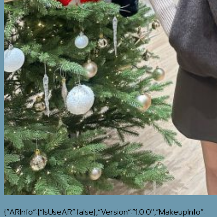
WINTER ACCESSORIES
TRAVEL ESSENTIALS
MAP
IG
REVIEW
BLOG
วิธีทำความสะอาดเสื้อโค้ท
MY WISHLIST
ค้นหา:
SHOP
{“ARInfo”:{“IsUseAR”:false},”Version”:”1.0.0″,”MakeupInfo”: